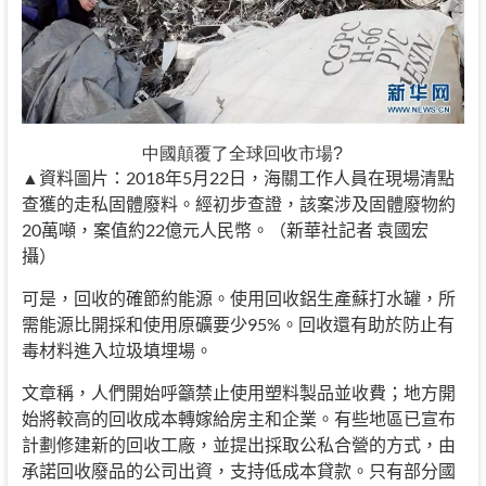
中國顛覆了全球回收市場?
▲資料圖片：2018年5月22日，海關工作人員在現場清點
查獲的走私固體廢料。經初步查證，該案涉及固體廢物約
20萬噸，案值約22億元人民幣。（新華社記者 袁國宏
攝）
可是，回收的確節約能源。使用回收鋁生產蘇打水罐，所
需能源比開採和使用原礦要少95%。回收還有助於防止有
毒材料進入垃圾填埋場。
文章稱，人們開始呼籲禁止使用塑料製品並收費；地方開
始將較高的回收成本轉嫁給房主和企業。有些地區已宣布
計劃修建新的回收工廠，並提出採取公私合營的方式，由
承諾回收廢品的公司出資，支持低成本貸款。只有部分國