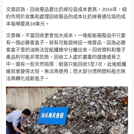
文章認為，回收廢品要比扔掉垃圾成本更高。2016年，紐
約市用於收集和處理回收廢品的成本比扔掉普通垃圾的成
本每噸要高18美元。
文章稱，不當回收更會加大成本。一堆紙板箱廢品中只要
有一個必勝客盒子，就有可能毀掉這一堆廢品，因為必勝
客盒子里的油無法從紙纖維中分離出來。回收塑料和電子
產品則可能非常危險，回收工人處於嚴重的健康威脅之
中。還有一些天然局限：紙張只能回收5至7次，此後紙纖
維就會變得太短，無法再使用；而大部分透明塑料瓶也無
法再轉化成新瓶子。