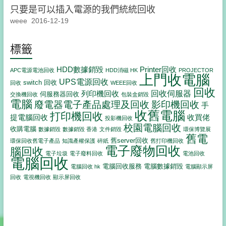
只要是可以插入電源的我們統統回收
weee
2016-12-19
標籤
HDD數據銷毀
Printer回收
APC電源電池回收
HDD消磁 HK
PROJECTOR
上門收電腦
UPS電源回收
switch 回收
回收
WEEE回收
回收
回收伺服器
列印機回收
伺服務器回收
交換機回收
包裝盒銷毀
電腦
影印機回收
廢電器電子產品處理及回收
手
收舊電腦
打印機回收
提電腦回收
收買佬
投影機回收
校園電腦回收
收購電腦
數據銷毀
數據銷毀 香港
文件銷毀
環保博覽展
舊電
舊server回收
環保回收舊電子產品
知識產權保護
碎紙
舊打印機回收
電子廢物回收
腦回收
電子垃圾
電子廢料回收
電池回收
電腦回收
電腦回收服務
電腦數據銷毀
電腦回收 hk
電腦顯示屏
回收
電視機回收
顯示屏回收