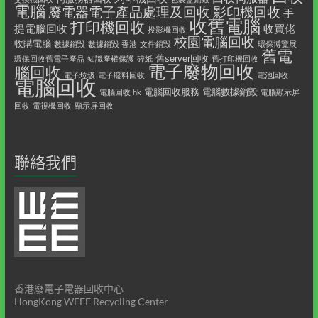
電腦
影印機回收
廢電器電子產品處理及回收
手
收舊電腦
打印機回收
提電腦回收
收買佬
投影機回收
校園電腦回收
收購電腦
數據銷毀
數據銷毀 香港
文件銷毀
環保博覽展
舊電
舊server回收
環保回收舊電子產品
知識產權保護
碎紙
舊打印機回收
電子廢物回收
腦回收
電子垃圾
電子廢料回收
電池回收
電腦回收
電腦回收服務
電腦數據銷毀
電腦回收 hk
電腦顯示屏
回收
電視機回收
顯示屏回收
聯絡我們
香港廢電子電器回收中心
HongKong WEEE Recycling Center