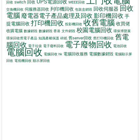
上門收電腦
UPS電源回收
switch 回收
回收
WEEE回收
回收
回收伺服器
列印機回收
伺服務器回收
交換機回收
包裝盒銷毀
電腦
影印機回收
廢電器電子產品處理及回收
手
收舊電腦
打印機回收
提電腦回收
收買佬
投影機回收
校園電腦回收
收購電腦
數據銷毀
數據銷毀 香港
文件銷毀
環保博覽展
舊電
舊server回收
環保回收舊電子產品
知識產權保護
碎紙
舊打印機回收
電子廢物回收
腦回收
電子垃圾
電子廢料回收
電池回收
電腦回收
電腦回收服務
電腦數據銷毀
電腦回收 hk
電腦顯示屏
回收
電視機回收
顯示屏回收