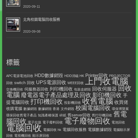
2020-09-11
北角校園電腦回收服務
2020-09-08
標籤
HDD數據銷毀
Printer回收
APC電源電池回收
HDD消磁 HK
PROJECTOR
上門收電腦
UPS電源回收
switch 回收
回收
WEEE回收
回收
回收伺服器
列印機回收
伺服務器回收
交換機回收
包裝盒銷毀
電腦
影印機回收
廢電器電子產品處理及回收
手
收舊電腦
打印機回收
提電腦回收
收買佬
投影機回收
校園電腦回收
收購電腦
數據銷毀
數據銷毀 香港
文件銷毀
環保博覽展
舊電
舊server回收
環保回收舊電子產品
知識產權保護
碎紙
舊打印機回收
電子廢物回收
腦回收
電子垃圾
電子廢料回收
電池回收
電腦回收
電腦回收服務
電腦數據銷毀
電腦回收 hk
電腦顯示屏
回收
電視機回收
顯示屏回收