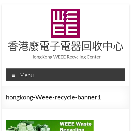
香港廢電子電器回收中心
HongKong WEEE Recycling Center
Menu
hongkong-Weee-recycle-banner1