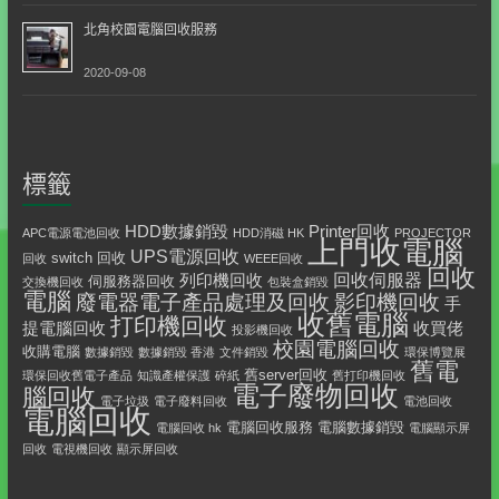
北角校園電腦回收服務
2020-09-08
標籤
HDD數據銷毀
Printer回收
APC電源電池回收
HDD消磁 HK
PROJECTOR
上門收電腦
UPS電源回收
switch 回收
回收
WEEE回收
回收
回收伺服器
列印機回收
伺服務器回收
交換機回收
包裝盒銷毀
電腦
影印機回收
廢電器電子產品處理及回收
手
收舊電腦
打印機回收
提電腦回收
收買佬
投影機回收
校園電腦回收
收購電腦
數據銷毀
數據銷毀 香港
文件銷毀
環保博覽展
舊電
舊server回收
環保回收舊電子產品
知識產權保護
碎紙
舊打印機回收
電子廢物回收
腦回收
電子垃圾
電子廢料回收
電池回收
電腦回收
電腦回收服務
電腦數據銷毀
電腦回收 hk
電腦顯示屏
回收
電視機回收
顯示屏回收