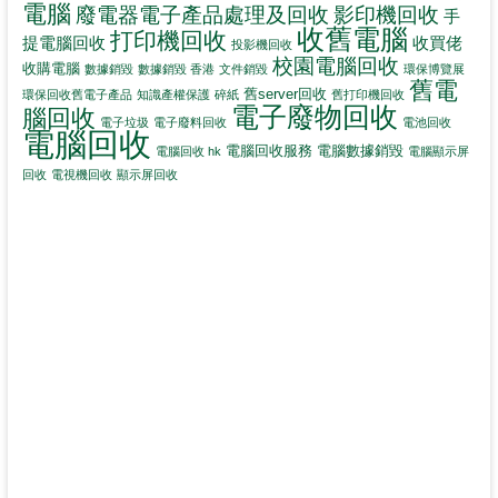
電腦
影印機回收
廢電器電子產品處理及回收
手
收舊電腦
打印機回收
提電腦回收
收買佬
投影機回收
校園電腦回收
收購電腦
數據銷毀
數據銷毀 香港
文件銷毀
環保博覽展
舊電
舊server回收
環保回收舊電子產品
知識產權保護
碎紙
舊打印機回收
電子廢物回收
腦回收
電子垃圾
電子廢料回收
電池回收
電腦回收
電腦回收服務
電腦數據銷毀
電腦回收 hk
電腦顯示屏
回收
電視機回收
顯示屏回收