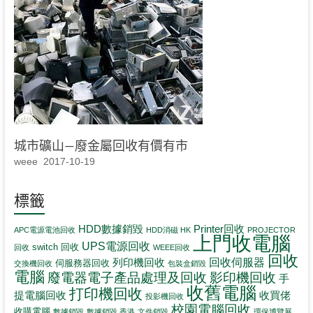
城市礦山—廢金屬回收有價有市
weee
2017-10-19
標籤
HDD數據銷毀
Printer回收
APC電源電池回收
HDD消磁 HK
PROJECTOR
上門收電腦
UPS電源回收
switch 回收
回收
WEEE回收
回收
回收伺服器
列印機回收
伺服務器回收
交換機回收
包裝盒銷毀
電腦
影印機回收
廢電器電子產品處理及回收
手
收舊電腦
打印機回收
提電腦回收
收買佬
投影機回收
校園電腦回收
收購電腦
數據銷毀
數據銷毀 香港
文件銷毀
環保博覽展