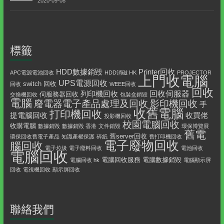
2020-09-08
標籤
HDD數據銷毀
Printer回收
APC電源電池回收
HDD消磁 HK
PROJECTOR
上門收電腦
UPS電源回收
switch 回收
回收
WEEE回收
回收
回收伺服器
列印機回收
伺服務器回收
交換機回收
包裝盒銷毀
電腦
影印機回收
廢電器電子產品處理及回收
手
收舊電腦
打印機回收
提電腦回收
收買佬
投影機回收
校園電腦回收
收購電腦
數據銷毀
數據銷毀 香港
文件銷毀
環保博覽展
舊電
舊server回收
環保回收舊電子產品
知識產權保護
碎紙
舊打印機回收
電子廢物回收
腦回收
電子垃圾
電子廢料回收
電池回收
電腦回收
電腦回收服務
電腦數據銷毀
電腦回收 hk
電腦顯示屏
回收
電視機回收
顯示屏回收
聯絡我們