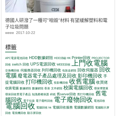
德國人研潑了一種可“咱毀”材料 有望緩解塑料和電
子垃圾問題
weee
2017-10-22
標籤
HDD數據銷毀
Printer回收
APC電源電池回收
HDD消磁 HK
PROJECTOR
上門收電腦
UPS電源回收
switch 回收
回收
WEEE回收
回收
回收伺服器
列印機回收
伺服務器回收
交換機回收
包裝盒銷毀
電腦
影印機回收
廢電器電子產品處理及回收
手
收舊電腦
打印機回收
提電腦回收
收買佬
投影機回收
校園電腦回收
收購電腦
數據銷毀
數據銷毀 香港
文件銷毀
環保博覽展
舊電
舊server回收
環保回收舊電子產品
知識產權保護
碎紙
舊打印機回收
電子廢物回收
腦回收
電子垃圾
電子廢料回收
電池回收
電腦回收
電腦回收服務
電腦數據銷毀
電腦回收 hk
電腦顯示屏
回收
電視機回收
顯示屏回收