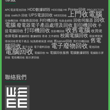
HDD數據銷毀
Printer回收
APC電源電池回收
HDD消磁 HK
PROJECTOR
上門收電腦
UPS電源回收
switch 回收
回收
WEEE回收
回收
回收伺服器
列印機回收
伺服務器回收
交換機回收
包裝盒銷毀
電腦
影印機回收
廢電器電子產品處理及回收
手
收舊電腦
打印機回收
提電腦回收
收買佬
投影機回收
校園電腦回收
收購電腦
數據銷毀
數據銷毀 香港
文件銷毀
環保博覽展
舊電
舊server回收
環保回收舊電子產品
知識產權保護
碎紙
舊打印機回收
電子廢物回收
腦回收
電子垃圾
電子廢料回收
電池回收
電腦回收
電腦回收服務
電腦數據銷毀
電腦回收 hk
電腦顯示屏
回收
電視機回收
顯示屏回收
聯絡我們