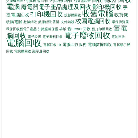
回收伺服器
列印機回收
伺服務器回收
交換機回收
包裝盒銷毀
電腦
影印機回收
廢電器電子產品處理及回收
手
收舊電腦
打印機回收
提電腦回收
收買佬
投影機回收
校園電腦回收
收購電腦
數據銷毀
數據銷毀 香港
文件銷毀
環保博覽展
舊電
舊server回收
環保回收舊電子產品
知識產權保護
碎紙
舊打印機回收
電子廢物回收
腦回收
電子垃圾
電子廢料回收
電池回收
電腦回收
電腦回收服務
電腦數據銷毀
電腦回收 hk
電腦顯示屏
回收
電視機回收
顯示屏回收