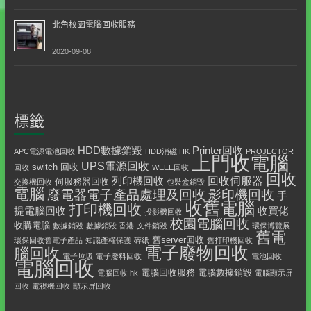
北角校園電腦回收服務
2020-09-08
標籤
HDD數據銷毀
Printer回收
APC電源電池回收
HDD消磁 HK
PROJECTOR
上門收電腦
UPS電源回收
switch 回收
回收
WEEE回收
回收
回收伺服器
列印機回收
伺服務器回收
交換機回收
包裝盒銷毀
電腦
影印機回收
廢電器電子產品處理及回收
手
收舊電腦
打印機回收
提電腦回收
收買佬
投影機回收
校園電腦回收
收購電腦
數據銷毀
數據銷毀 香港
文件銷毀
環保博覽展
舊電
舊server回收
環保回收舊電子產品
知識產權保護
碎紙
舊打印機回收
電子廢物回收
腦回收
電子垃圾
電子廢料回收
電池回收
電腦回收
電腦回收服務
電腦數據銷毀
電腦回收 hk
電腦顯示屏
回收
電視機回收
顯示屏回收