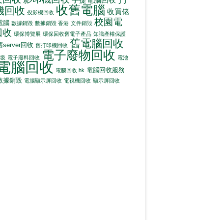
收舊電腦
機回收
收買佬
投影機回收
校園電
電腦
數據銷毀
數據銷毀 香港
文件銷毀
回收
環保博覽展
環保回收舊電子產品
知識產權保護
舊電腦回收
舊server回收
舊打印機回收
電子廢物回收
圾
電子廢料回收
電池
電腦回收
電腦回收服務
電腦回收 hk
數據銷毀
電腦顯示屏回收
電視機回收
顯示屏回收