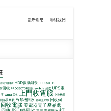
最新消息
聯絡我們
籤
HDD數據銷毀
電源電池回收
HDD消磁 HK
UPS電
ter回收
switch 回收
PROJECTOR回收
上門收電腦
收
WEEE回收
交換機回
回收伺
列印機回收
服務器回收
包裝盒銷毀
回收電腦
廢電器電子產品處
打
影印機回收
及回收
手提電腦回收