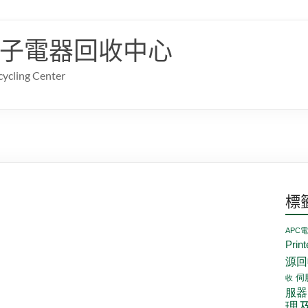
子電器回收中心
cling Center
標
APC
Prin
源回
伺
收
服器
理