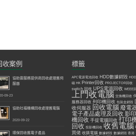
回收案例
標籤
HDD數據銷毀
APC電源電池回收
HD
協助雲服務提供商回收處理舊伺
Printer回收
磁 HK
PROJECTOR回收
服器
UPS電源回收
switch 回收
WEEE
上門收電腦
20-09-23
交換機回收
列印機回收
服務器回收
包裝盒銷毀
回收電腦
廢電
收伺服器
協助社福機構回收處理舊電腦
影
電子產品處理及回收
打印
機回收
手提電腦回收
2020-09-22
收舊電腦
回收
投影機回收
買佬
環保回收舊電子產品
收購電腦
數據銷毀
數據銷毀 香港