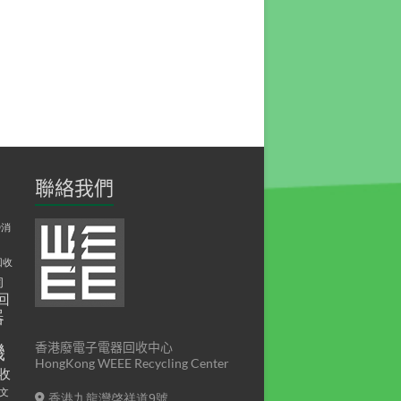
聯絡我們
D消
回收
伺
回
器
印
香港廢電子電器回收中心
機
HongKong WEEE Recycling Center
收
文
香港九龍灣啓祥道9號