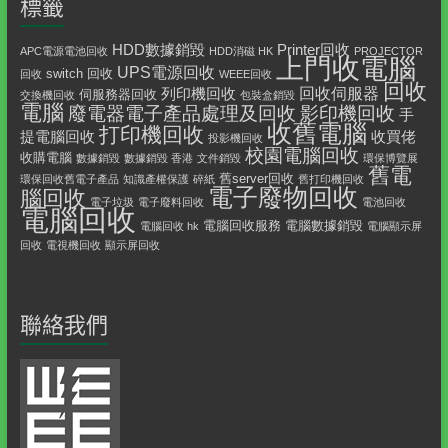
標籤
HDD數據銷毀
Printer回收
APC電源電池回收
HDD消磁 HK
PROJECTOR
上門收電腦
UPS電源回收
switch 回收
回收
WEEE回收
回收
回收伺服器
列印機回收
伺服務器回收
交換機回收
包裝盒銷毀
電腦
影印機回收
廢電器電子產品處理及回收
手
收舊電腦
打印機回收
提電腦回收
收買佬
投影機回收
校園電腦回收
收購電腦
數據銷毀
數據銷毀 香港
文件銷毀
環保博覽展
舊電
舊server回收
環保回收舊電子產品
知識產權保護
碎紙
舊打印機回收
電子廢物回收
腦回收
電子垃圾
電子廢料回收
電池回收
電腦回收
電腦回收服務
電腦數據銷毀
電腦回收 hk
電腦顯示屏
回收
電視機回收
顯示屏回收
聯絡我們