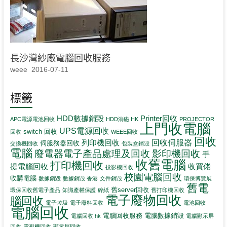
長沙灣紗廠電腦回收服務
weee
2016-07-11
標籤
HDD數據銷毀
Printer回收
APC電源電池回收
HDD消磁 HK
PROJECTOR
上門收電腦
UPS電源回收
switch 回收
回收
WEEE回收
回收
回收伺服器
列印機回收
伺服務器回收
交換機回收
包裝盒銷毀
電腦
影印機回收
廢電器電子產品處理及回收
手
收舊電腦
打印機回收
提電腦回收
收買佬
投影機回收
校園電腦回收
收購電腦
數據銷毀
數據銷毀 香港
文件銷毀
環保博覽展
舊電
舊server回收
環保回收舊電子產品
知識產權保護
碎紙
舊打印機回收
電子廢物回收
腦回收
電子垃圾
電子廢料回收
電池回收
電腦回收
電腦回收服務
電腦數據銷毀
電腦回收 hk
電腦顯示屏
回收
電視機回收
顯示屏回收