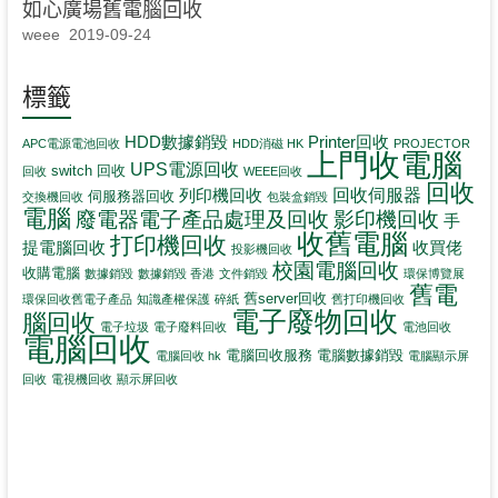
如心廣場舊電腦回收
weee
2019-09-24
標籤
HDD數據銷毀
Printer回收
APC電源電池回收
HDD消磁 HK
PROJECTOR
上門收電腦
UPS電源回收
switch 回收
回收
WEEE回收
回收
回收伺服器
列印機回收
伺服務器回收
交換機回收
包裝盒銷毀
電腦
影印機回收
廢電器電子產品處理及回收
手
收舊電腦
打印機回收
提電腦回收
收買佬
投影機回收
校園電腦回收
收購電腦
數據銷毀
數據銷毀 香港
文件銷毀
環保博覽展
舊電
舊server回收
環保回收舊電子產品
知識產權保護
碎紙
舊打印機回收
電子廢物回收
腦回收
電子垃圾
電子廢料回收
電池回收
電腦回收
電腦回收服務
電腦數據銷毀
電腦回收 hk
電腦顯示屏
回收
電視機回收
顯示屏回收