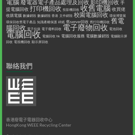
電腦
影印機回收
廢電器電子產品處理及回收
手
收舊電腦
打印機回收
提電腦回收
收買佬
投影機回收
校園電腦回收
收購電腦
數據銷毀
數據銷毀 香港
文件銷毀
環保博覽展
舊電
舊server回收
環保回收舊電子產品
知識產權保護
碎紙
舊打印機回收
電子廢物回收
腦回收
電子垃圾
電子廢料回收
電池回收
電腦回收
電腦回收服務
電腦數據銷毀
電腦回收 hk
電腦顯示屏
回收
電視機回收
顯示屏回收
聯絡我們
香港廢電子電器回收中心
HongKong WEEE Recycling Center