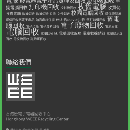
電腦
影印機回收
廢電器電子產品處理及回收
手
收舊電腦
打印機回收
提電腦回收
收買佬
投影機回收
校園電腦回收
收購電腦
數據銷毀
數據銷毀 香港
文件銷毀
環保博覽展
舊電
舊server回收
環保回收舊電子產品
知識產權保護
碎紙
舊打印機回收
電子廢物回收
腦回收
電子垃圾
電子廢料回收
電池回收
電腦回收
電腦回收服務
電腦數據銷毀
電腦回收 hk
電腦顯示屏
回收
電視機回收
顯示屏回收
聯絡我們
香港廢電子電器回收中心
HongKong WEEE Recycling Center