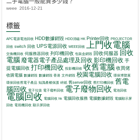
二手電腦一般能賣多少錢？
weee
2016-12-21
標籤
HDD數據銷毀
Printer回收
APC電源電池回收
HDD消磁 HK
PROJECTOR
上門收電腦
UPS電源回收
switch 回收
回收
WEEE回收
回收
回收伺服器
列印機回收
伺服務器回收
交換機回收
包裝盒銷毀
電腦
影印機回收
廢電器電子產品處理及回收
手
收舊電腦
打印機回收
提電腦回收
收買佬
投影機回收
校園電腦回收
收購電腦
數據銷毀
數據銷毀 香港
文件銷毀
環保博覽展
舊電
舊server回收
環保回收舊電子產品
知識產權保護
碎紙
舊打印機回收
電子廢物回收
腦回收
電子垃圾
電子廢料回收
電池回收
電腦回收
電腦回收服務
電腦數據銷毀
電腦回收 hk
電腦顯示屏
回收
電視機回收
顯示屏回收