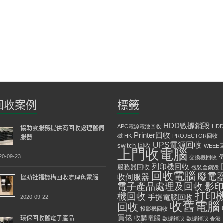
回收案例
標籤
HDD數據銷毀
APC電源電池回收
HD
協助雲服務提供商回收處理舊伺
Printer回收
磁 HK
PROJECTOR回收
服器
UPS電源回收
switch 回收
WEEE
上門收電腦
20-09-23
交換機回收
列印機回收
服務器回收
包裝盒銷毀
回收電腦
廢電
收伺服器
協助社福機構回收處理舊電腦
影
電子產品處理及回收
打印
機回收
手提電腦回收
2020-09-22
收舊電腦
回收
投影機回收
買佬
環保回收舊電子產品
收購電腦
數據銷毀
數據銷毀 香港