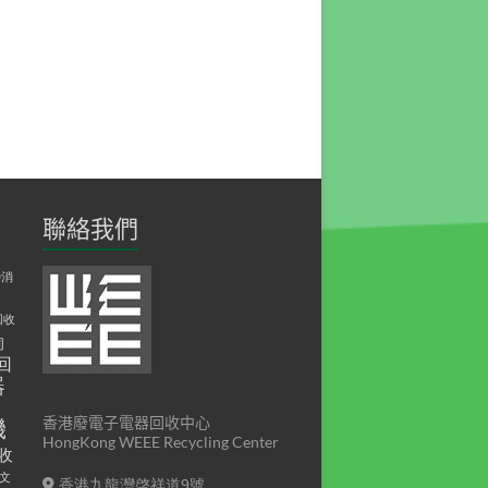
聯絡我們
D消
回收
伺
回
器
印
香港廢電子電器回收中心
機
HongKong WEEE Recycling Center
收
文
香港九龍灣啓祥道9號