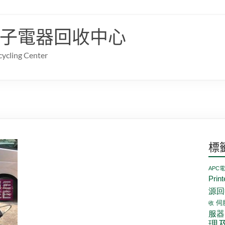
子電器回收中心
cling Center
標
APC
Prin
源回
伺
收
服器
理