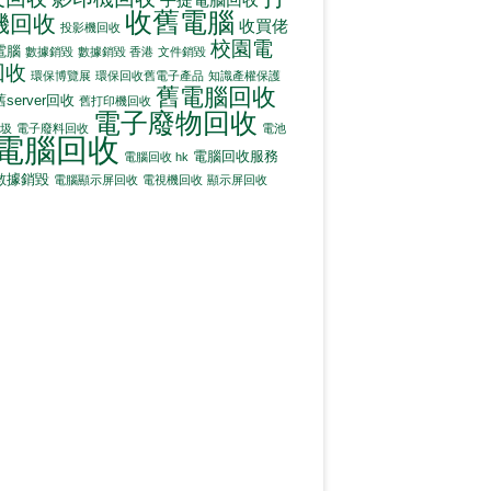
收舊電腦
機回收
收買佬
投影機回收
校園電
電腦
數據銷毀
數據銷毀 香港
文件銷毀
回收
環保博覽展
環保回收舊電子產品
知識產權保護
舊電腦回收
舊server回收
舊打印機回收
電子廢物回收
圾
電子廢料回收
電池
電腦回收
電腦回收服務
電腦回收 hk
數據銷毀
電腦顯示屏回收
電視機回收
顯示屏回收