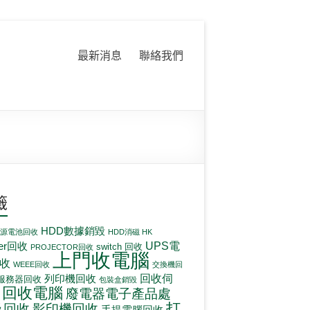
最新消息
聯絡我們
籤
HDD數據銷毀
電源電池回收
HDD消磁 HK
UPS電
ter回收
switch 回收
PROJECTOR回收
上門收電腦
收
WEEE回收
交換機回
回收伺
列印機回收
服務器回收
包裝盒銷毀
回收電腦
廢電器電子產品處
打
影印機回收
及回收
手提電腦回收