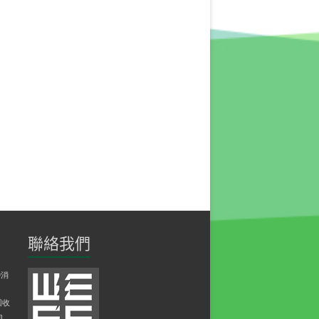
聯絡我們
D消
回收
伺