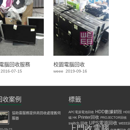
電腦回收服務
校園電腦回收
2016-07-15
weee
2019-09-16
回收案例
標籤
HDD數據銷毀
APC電源電池回收
HD
協助雲服務提供商回收處理舊伺
Printer回收
磁 HK
PROJECTOR回收
服器
UPS電源回收
switch 回收
WEEE
上門收電腦
20-09-23
交換機回收