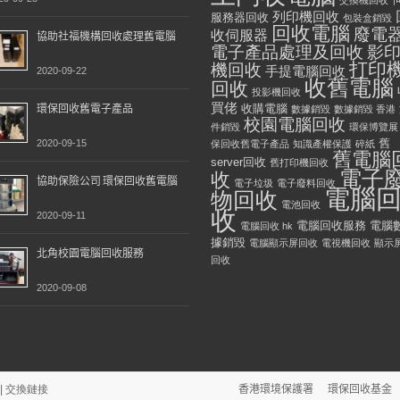
列印機回收
服務器回收
包裝盒銷毀
回收電腦
廢電
收伺服器
協助社福機構回收處理舊電腦
影
電子產品處理及回收
打印
機回收
手提電腦回收
2020-09-22
收舊電腦
回收
投影機回收
買佬
環保回收舊電子產品
收購電腦
數據銷毀
數據銷毀 香港
校園電腦回收
件銷毀
環保博覽展
舊
2020-09-15
保回收舊電子產品
知識產權保護
碎紙
舊電腦
server回收
舊打印機回收
電子
收
協助保險公司 環保回收舊電腦
電子垃圾
電子廢料回收
電腦
物回收
電池回收
收
2020-09-11
電腦回收服務
電腦
電腦回收 hk
據銷毀
電腦顯示屏回收
電視機回收
顯示
北角校園電腦回收服務
回收
2020-09-08
香港環境保護署
環保回收基金
|
交換鏈接