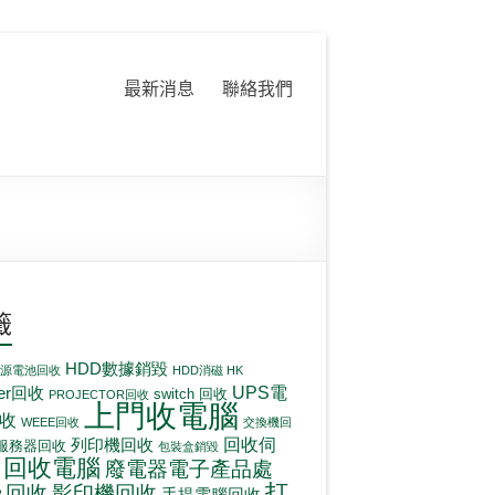
最新消息
聯絡我們
籤
HDD數據銷毀
電源電池回收
HDD消磁 HK
UPS電
ter回收
switch 回收
PROJECTOR回收
上門收電腦
收
WEEE回收
交換機回
回收伺
列印機回收
服務器回收
包裝盒銷毀
回收電腦
廢電器電子產品處
打
影印機回收
及回收
手提電腦回收