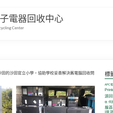
子電器回收中心
cling Center
于沙田的沙田官立小學，協助學校妥善解決舊電腦回收問
標
APC
Prin
源回
伺
收
服器
理