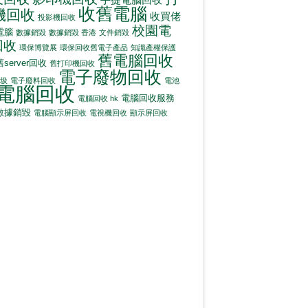
收舊電腦
機回收
收買佬
投影機回收
校園電
電腦
數據銷毀
數據銷毀 香港
文件銷毀
回收
環保博覽展
環保回收舊電子產品
知識產權保護
舊電腦回收
舊server回收
舊打印機回收
電子廢物回收
圾
電子廢料回收
電池
電腦回收
電腦回收服務
電腦回收 hk
數據銷毀
電腦顯示屏回收
電視機回收
顯示屏回收