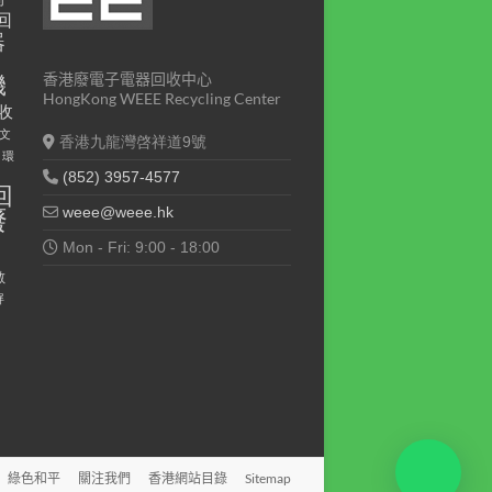
回
器
印
香港廢電子電器回收中心
機
HongKong WEEE Recycling Center
收
文
香港九龍灣啓祥道9號
環
(852) 3957-4577
回
weee@weee.hk
廢
回
Mon - Fri: 9:00 - 18:00
數
屏
綠色和平
關注我們
香港網站目錄
Sitemap