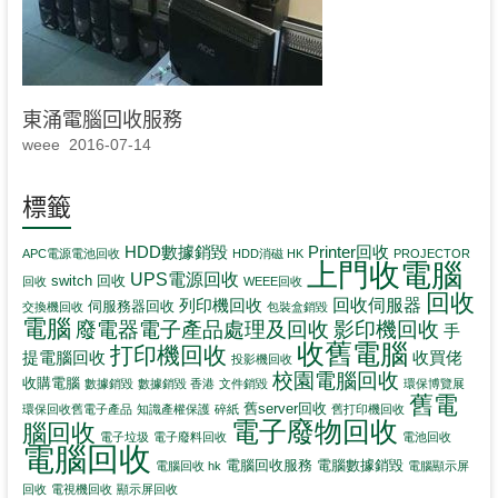
東涌電腦回收服務
weee
2016-07-14
標籤
HDD數據銷毀
Printer回收
APC電源電池回收
HDD消磁 HK
PROJECTOR
上門收電腦
UPS電源回收
switch 回收
回收
WEEE回收
回收
回收伺服器
列印機回收
伺服務器回收
交換機回收
包裝盒銷毀
電腦
影印機回收
廢電器電子產品處理及回收
手
收舊電腦
打印機回收
提電腦回收
收買佬
投影機回收
校園電腦回收
收購電腦
數據銷毀
數據銷毀 香港
文件銷毀
環保博覽展
舊電
舊server回收
環保回收舊電子產品
知識產權保護
碎紙
舊打印機回收
電子廢物回收
腦回收
電子垃圾
電子廢料回收
電池回收
電腦回收
電腦回收服務
電腦數據銷毀
電腦回收 hk
電腦顯示屏
回收
電視機回收
顯示屏回收