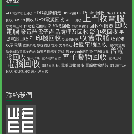
HDD數據銷毀
Printer回收
APC電源電池回收
HDD消磁 HK
PROJECTOR
上門收電腦
UPS電源回收
switch 回收
回收
WEEE回收
回收
回收伺服器
列印機回收
伺服務器回收
交換機回收
包裝盒銷毀
電腦
影印機回收
廢電器電子產品處理及回收
手
收舊電腦
打印機回收
提電腦回收
收買佬
投影機回收
校園電腦回收
收購電腦
數據銷毀
數據銷毀 香港
文件銷毀
環保博覽展
舊電
舊server回收
環保回收舊電子產品
知識產權保護
碎紙
舊打印機回收
電子廢物回收
腦回收
電子垃圾
電子廢料回收
電池回收
電腦回收
電腦回收服務
電腦數據銷毀
電腦回收 hk
電腦顯示屏
回收
電視機回收
顯示屏回收
聯絡我們