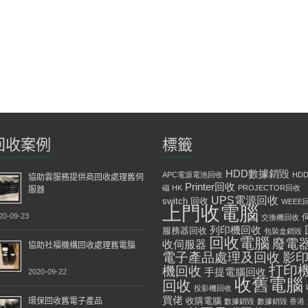
回收案例
標籤
HDD數據銷毀
APC電源電池回收
HD
協助雲服務提供商回收處理舊伺
Printer回收
磁 HK
PROJECTOR回收
服器
UPS電源回收
switch 回收
WEEE
上門收電腦
20-09-23
交換機回收
列印機回收
服務器回收
包裝盒銷毀
回收電腦
廢電
收伺服器
協助社福機構回收處理舊電腦
影
電子產品處理及回收
打印
機回收
手提電腦回收
2020-09-22
收舊電腦
回收
投影機回收
買佬
環保回收舊電子產品
收購電腦
數據銷毀
數據銷毀 香港