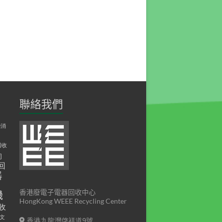
聯絡我們
D消
回收
伺
回
器
印
香港廢電子電器回收中心
機
HongKong WEEE Recycling Center
收
文
香港九龍灣啓祥道9號