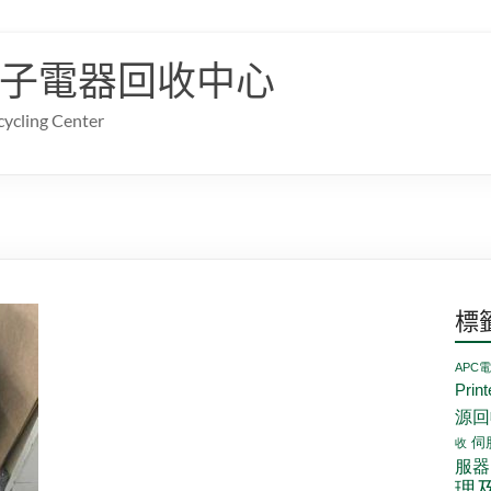
子電器回收中心
cling Center
標
APC
Prin
源回
伺
收
服器
理