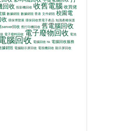
收舊電腦
機回收
收買佬
投影機回收
校園電
電腦
數據銷毀
數據銷毀 香港
文件銷毀
回收
環保博覽展
環保回收舊電子產品
知識產權保護
舊電腦回收
舊server回收
舊打印機回收
電子廢物回收
圾
電子廢料回收
電池
電腦回收
電腦回收服務
電腦回收 hk
數據銷毀
電腦顯示屏回收
電視機回收
顯示屏回收