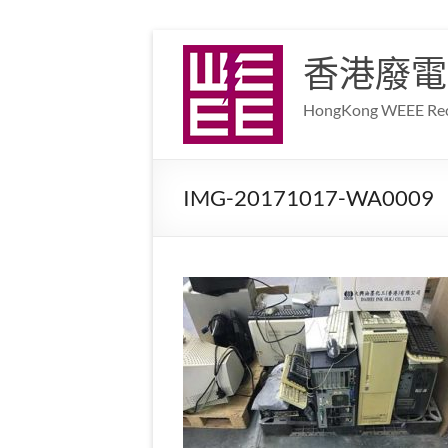
香港廢電
HongKong WEEE Recy
IMG-20171017-WA0009