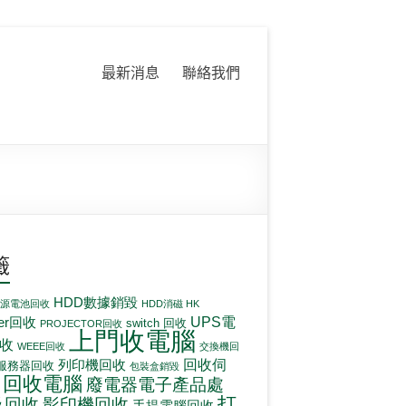
最新消息
聯絡我們
籤
HDD數據銷毀
電源電池回收
HDD消磁 HK
UPS電
ter回收
switch 回收
PROJECTOR回收
上門收電腦
收
WEEE回收
交換機回
回收伺
列印機回收
服務器回收
包裝盒銷毀
回收電腦
廢電器電子產品處
打
影印機回收
及回收
手提電腦回收