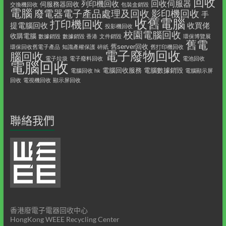
回收
回收伺服器
列印機回收
伺服務器回收
交換機回收
包裝盒銷毀
電腦
影印機回收
廢電器電子產品處理及回收
手
收舊電腦
打印機回收
提電腦回收
收買佬
投影機回收
校園電腦回收
收購電腦
數據銷毀
數據銷毀 香港
文件銷毀
環保博覽展
舊電
舊server回收
環保回收舊電子產品
知識產權保護
碎紙
舊打印機回收
電子廢物回收
腦回收
電子垃圾
電子廢料回收
電池回收
電腦回收
電腦回收服務
電腦數據銷毀
電腦回收 hk
電腦顯示屏
回收
電視機回收
顯示屏回收
聯絡我們
香港廢電子電器回收中心
HongKong WEEE Recycling Center