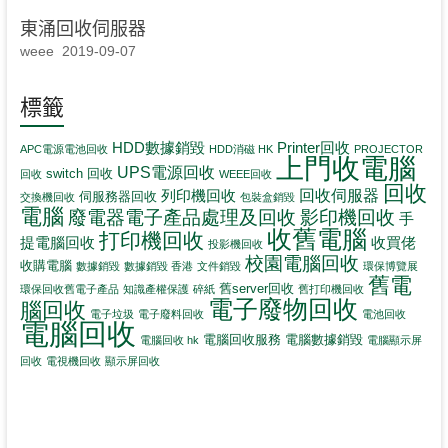
東涌回收伺服器
weee
2019-09-07
標籤
HDD數據銷毀
Printer回收
APC電源電池回收
HDD消磁 HK
PROJECTOR
上門收電腦
UPS電源回收
switch 回收
回收
WEEE回收
回收
回收伺服器
列印機回收
伺服務器回收
交換機回收
包裝盒銷毀
電腦
影印機回收
廢電器電子產品處理及回收
手
收舊電腦
打印機回收
提電腦回收
收買佬
投影機回收
校園電腦回收
收購電腦
數據銷毀
數據銷毀 香港
文件銷毀
環保博覽展
舊電
舊server回收
環保回收舊電子產品
知識產權保護
碎紙
舊打印機回收
電子廢物回收
腦回收
電子垃圾
電子廢料回收
電池回收
電腦回收
電腦回收服務
電腦數據銷毀
電腦回收 hk
電腦顯示屏
回收
電視機回收
顯示屏回收