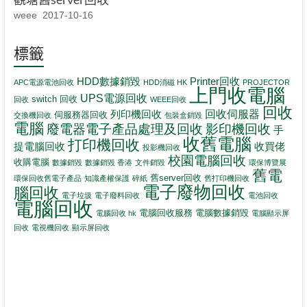
weee
2017-10-16
標籤
HDD數據銷毀
Printer回收
APC電源電池回收
HDD消磁 HK
PROJECTOR
上門收電腦
UPS電源回收
switch 回收
回收
WEEE回收
回收
回收伺服器
列印機回收
伺服務器回收
交換機回收
包裝盒銷毀
電腦
影印機回收
廢電器電子產品處理及回收
手
收舊電腦
打印機回收
提電腦回收
收買佬
投影機回收
校園電腦回收
收購電腦
數據銷毀
數據銷毀 香港
文件銷毀
環保博覽展
舊電
舊server回收
環保回收舊電子產品
知識產權保護
碎紙
舊打印機回收
電子廢物回收
腦回收
電子垃圾
電子廢料回收
電池回收
電腦回收
電腦回收服務
電腦數據銷毀
電腦回收 hk
電腦顯示屏
回收
電視機回收
顯示屏回收