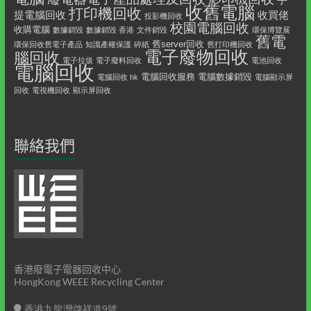
收舊電腦
打印機回收
提電腦回收
收買佬
投影機回收
校園電腦回收
收購電腦
數據銷毀
數據銷毀 香港
文件銷毀
環保博覽展
舊電
舊server回收
環保回收舊電子產品
知識產權保護
碎紙
舊打印機回收
電子廢物回收
腦回收
電子垃圾
電子廢料回收
電池回收
電腦回收
電腦回收服務
電腦數據銷毀
電腦回收 hk
電腦顯示屏
回收
電視機回收
顯示屏回收
聯絡我們
香港廢電子電器回收中心
HongKong WEEE Recycling Center
香港九龍灣啓祥道9號