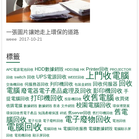
一張圖片讓她走上環保的道路
weee
2017-10-21
標籤
HDD數據銷毀
Printer回收
APC電源電池回收
HDD消磁 HK
PROJECTOR
上門收電腦
UPS電源回收
switch 回收
回收
WEEE回收
回收
回收伺服器
列印機回收
伺服務器回收
交換機回收
包裝盒銷毀
電腦
影印機回收
廢電器電子產品處理及回收
手
收舊電腦
打印機回收
提電腦回收
收買佬
投影機回收
校園電腦回收
收購電腦
數據銷毀
數據銷毀 香港
文件銷毀
環保博覽展
舊電
舊server回收
環保回收舊電子產品
知識產權保護
碎紙
舊打印機回收
電子廢物回收
腦回收
電子垃圾
電子廢料回收
電池回收
電腦回收
電腦回收服務
電腦數據銷毀
電腦回收 hk
電腦顯示屏
回收
電視機回收
顯示屏回收