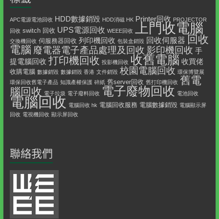
HDD數據銷毀
Printer回收
APC電源電池回收
HDD消磁 HK
PROJECTOR
上門收電腦
UPS電源回收
switch 回收
回收
WEEE回收
回收
回收伺服器
列印機回收
伺服務器回收
交換機回收
包裝盒銷毀
電腦
影印機回收
廢電器電子產品處理及回收
手
收舊電腦
打印機回收
提電腦回收
收買佬
投影機回收
校園電腦回收
收購電腦
數據銷毀
數據銷毀 香港
文件銷毀
環保博覽展
舊電
舊server回收
環保回收舊電子產品
知識產權保護
碎紙
舊打印機回收
電子廢物回收
腦回收
電子垃圾
電子廢料回收
電池回收
電腦回收
電腦回收服務
電腦數據銷毀
電腦回收 hk
電腦顯示屏
回收
電視機回收
顯示屏回收
聯絡我們