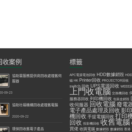
回收案例
標籤
HDD數據銷毀
APC電源電池回收
HD
協助雲服務提供商回收處理舊伺
Printer回收
磁 HK
PROJECTOR回收
服器
UPS電源回收
switch 回收
WEEE
上門收電腦
20-09-23
交換機回收
列印機回收
服務器回收
包裝盒銷毀
回收電腦
廢電
收伺服器
協助社福機構回收處理舊電腦
影
電子產品處理及回收
打印
機回收
手提電腦回收
2020-09-22
收舊電腦
回收
投影機回收
買佬
環保回收舊電子產品
收購電腦
數據銷毀
數據銷毀 香港