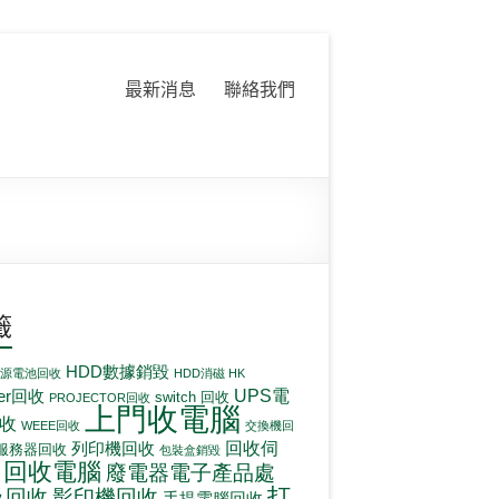
最新消息
聯絡我們
籤
HDD數據銷毀
電源電池回收
HDD消磁 HK
UPS電
ter回收
switch 回收
PROJECTOR回收
上門收電腦
收
WEEE回收
交換機回
回收伺
列印機回收
服務器回收
包裝盒銷毀
回收電腦
廢電器電子產品處
打
影印機回收
及回收
手提電腦回收