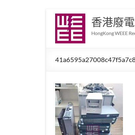
香港廢電
HongKong WEEE Recy
41a6595a27008c47f5a7c