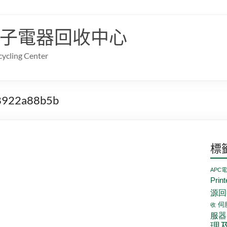
子電器回收中心
cling Center
8922a88b5b
標
APC
Prin
源回
伺
收
服器
理