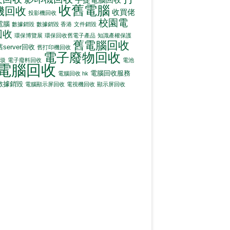
收舊電腦
機回收
收買佬
投影機回收
校園電
電腦
數據銷毀
數據銷毀 香港
文件銷毀
回收
環保博覽展
環保回收舊電子產品
知識產權保護
舊電腦回收
舊server回收
舊打印機回收
電子廢物回收
圾
電子廢料回收
電池
電腦回收
電腦回收服務
電腦回收 hk
數據銷毀
電腦顯示屏回收
電視機回收
顯示屏回收