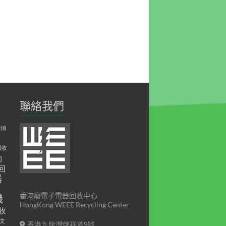
聯絡我們
D消
回收
伺
回
器
印
香港廢電子電器回收中心
機
HongKong WEEE Recycling Center
收
文
香港九龍灣啓祥道9號