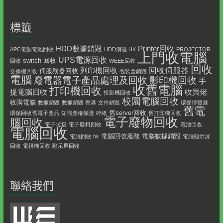
標籤
HDD數據銷毀
Printer回收
APC電源電池回收
HDD消磁 HK
PROJECTOR
上門收電腦
UPS電源回收
switch 回收
回收
WEEE回收
回收
回收伺服器
列印機回收
伺服務器回收
交換機回收
包裝盒銷毀
電腦
影印機回收
廢電器電子產品處理及回收
手
收舊電腦
打印機回收
提電腦回收
收買佬
投影機回收
校園電腦回收
收購電腦
數據銷毀
數據銷毀 香港
文件銷毀
環保博覽展
舊電
舊server回收
環保回收舊電子產品
知識產權保護
碎紙
舊打印機回收
電子廢物回收
腦回收
電子垃圾
電子廢料回收
電池回收
電腦回收
電腦回收服務
電腦數據銷毀
電腦回收 hk
電腦顯示屏
回收
電視機回收
顯示屏回收
聯絡我們