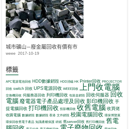
城市礦山—廢金屬回收有價有市
weee
2017-10-19
標籤
HDD數據銷毀
Printer回收
APC電源電池回收
HDD消磁 HK
PROJECTOR
上門收電腦
UPS電源回收
switch 回收
回收
WEEE回收
回收
回收伺服器
列印機回收
伺服務器回收
交換機回收
包裝盒銷毀
電腦
影印機回收
廢電器電子產品處理及回收
手
收舊電腦
打印機回收
提電腦回收
收買佬
投影機回收
校園電腦回收
收購電腦
數據銷毀
數據銷毀 香港
文件銷毀
環保博覽展
舊電
舊server回收
環保回收舊電子產品
知識產權保護
碎紙
舊打印機回收
電子廢物回收
腦回收